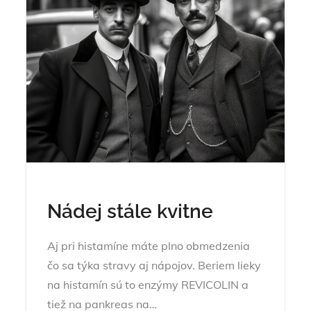
Nádej stále kvitne
Aj pri histamíne máte plno obmedzenia
čo sa týka stravy aj nápojov. Beriem lieky
na histamín sú to enzýmy REVICOLIN a
tiež na pankreas na…