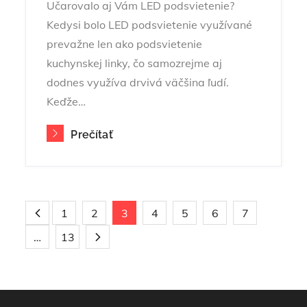
Učarovalo aj Vám LED podsvietenie?
Kedysi bolo LED podsvietenie využívané
prevažne len ako podsvietenie
kuchynskej linky, čo samozrejme aj
dodnes využíva drvivá väčšina ľudí.
Keďže…
Prečítať
Stránkování
1
2
3
4
5
6
7
…
13
příspěvků