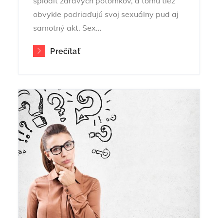
splodiť zdravých potomkov, a tomu tiež
obvykle podriaďujú svoj sexuálny pud aj
samotný akt. Sex…
Prečítať