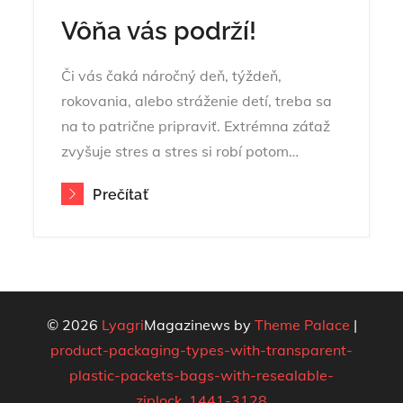
Vôňa vás podrží!
Či vás čaká náročný deň, týždeň,
rokovania, alebo stráženie detí, treba sa
na to patrične pripraviť. Extrémna záťaž
zvyšuje stres a stres si robí potom…
Prečítať
© 2026
Lyagri
Magazinews by
Theme Palace
|
product-packaging-types-with-transparent-
plastic-packets-bags-with-resealable-
ziplock_1441-3128